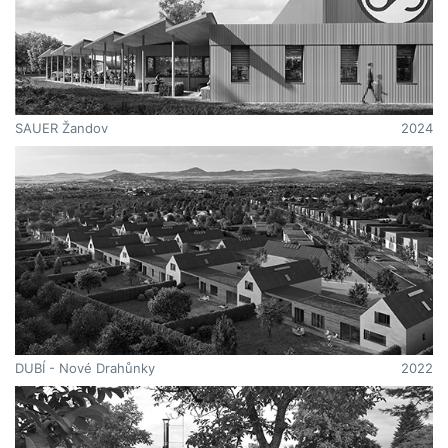
SAUER Žandov
2024
DUBÍ - Nové Drahůnky
2022