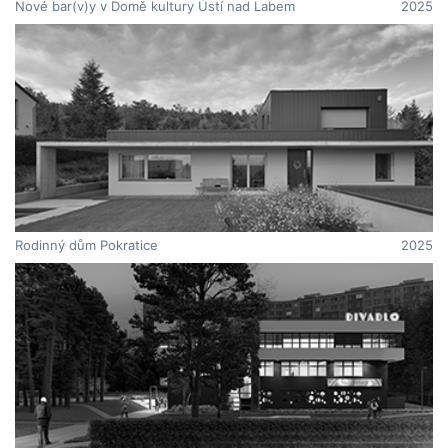
Nové bar(v)y v Domě kultury Ústí nad Labem
2025
Rodinný dům Pokratice
2025