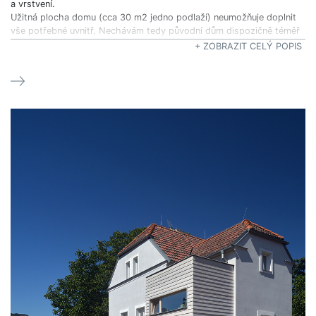
a vrstvení.
Užitná plocha domu (cca 30 m2 jedno podlaží) neumožňuje doplnit
vše potřebné uvnitř. Nechávám tedy původní dům dispozičně téměř
beze změn a vše potřebné doplňuji vně - na místo původního
+ ZOBRAZIT CELÝ POPIS
dřevníku na západní straně domu (kuchyň) v místě toalety na jižní
fasádě (koupelny) a do dvorku na východ (zádveří).
Forma přístaveb je odvozena z proporcí a tvaru stávajícího domu,
který je v podstatě skladbou krychlí nad dvěma osově soustřednými
půdorysnými čtverci (vertikála schodiště a obytná část domu).
Analogicky přidávám pět krychlí – dvě vytváří přidanou horizontálu
kuchyně, dvě zaklesnutou vertikálu hygienického zázemí, jedna
je novým zádveřím. Přidané je od původního domu jednoznačně
odlišitelné. Modřínový povrch nového je hierarchizován barvou
olejovaného povrchu - černá kuchyně / bílá hygiena / syrový vstup.
Líbilo by se mi, kdyby dostavba fungovala jako lišejník. Symbiotická
forma houby (pro nás dřevěná konstrukce) a řasy – zajišťující
fotosyntézu, tedy životaběh (pro nás funkční náplň přístaveb),
je pro nositele dík své samovyživovací schopnosti neškodná.
Barevně a strukturálně s ním naopak může vytvářet neočekávaně
silné vztahy.
Rád bych, aby se nově přidané stalo časem přirozenou součástí
vrstevnatého a živého místa.