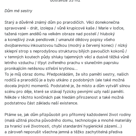
dostavba 33 m2
Dům mé sestry
Starý a důvěrně známý dům po prarodičích. Věci donekonečna
spravované - drát, izolepa / vůně krupicové kaše / Marie v loďce,
tažená rojem andělů na velkém obraze nad postelí / hluboký
a konejšivý zvuk pendlovek / umanuté dědovy popisy všeho
dvojbarevnou inkoustovou tužkou (modrý a červený konec) / nízký
sklepní strop s neprodyšnou strukturou bílých pavoučích kokonů /
v temných koutech půdy shluky tajemných věcí a dusivě těžká vůně
letního vzduchu / třpyt zvířeného prachu v slunečním paprsku
pronikajícím netěsnou střešní krytinou...
To je můj obraz domu. Předpokládám, že síto paměti sestry, našich
rodičů a prarodičů je a bylo utkáno z podobných (ale také možná
docela jiných) momentů. Podstatné je, že místo a dům vytváří silnou
scénu pro děje, které se stávají fyzicky pevnými uzly naší paměti.
Někde v těchto končinách pak hledám přirozenost a také možná
podstatnou část základu naší existence.
Ptáme se, jak dům přizpůsobit pro přítomný každodenní život rodiny
(malá užitná plocha původního domu, technologie a mnohé materiály
za hranicí své životnosti, chybí standardní hygienické zázemí...)
a zároveň neporušit všechna jemná a těžko zachytitelná přediva