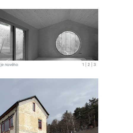
 je nového
1
|
2
|
3